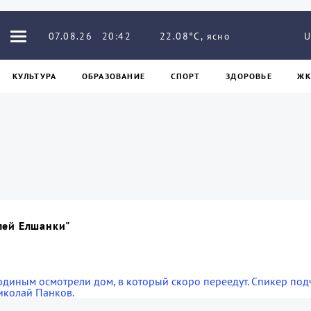
22.08°C, ясно
07.08.26
20:42
U
КУЛЬТУРА
ОБРАЗОВАНИЕ
СПОРТ
ЗДОРОВЬЕ
ЖК
лей Елшанки"
иным осмотрели дом, в который скоро переедут. Спикер подчер
Николай Панков.