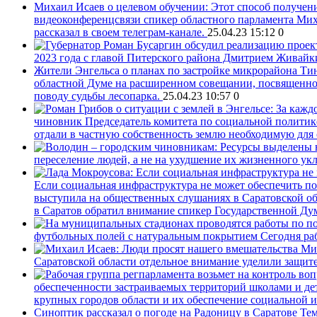
Михаил Исаев о целевом обучении: Этот способ получен
видеоконференцсвязи спикер областного парламента Мих
рассказал в своем телеграм-канале.
25.04.23 15:12
0
2023 года с главой Питерского района Дмитрием Живай
Жители Энгельса о планах по застройке микрорайона Тин
областной Думе на расширенном совещании, посвященном
поводу судьбы лесопарка.
25.04.23 10:57
0
чиновник
Председатель комитета по социальной политик
отдали в частную собственность землю необходимую для 
переселение людей, а не на ухудшение их жизненного ук
Если социальная инфраструктура не может обеспечить по
выступила на общественных слушаниях в Саратовской об
в Саратов обратил внимание спикер Государственной Д
футбольных полей с натуральным покрытием
Сегодня ра
Ми
Саратовской области отдельное внимание уделили защите
обеспеченности застраиваемых территорий школами и де
крупных городов области и их обеспечение социальной 
Синоптик рассказал о погоде на Радоницу в Саратове
Тем