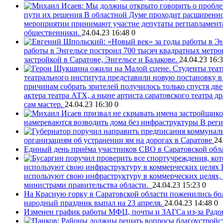
пути их решения
В областной Думе проходит расширенно
мероприятии принимают участие депутаты регпарламента,
общественники.
24.04.23 16:48
0
работы в Энгельсе построил 700 тысяч квадратных метро
застройкой в Саратове, Энгельсе и Балакове.
24.04.23 16:
театрального института представили новую постановку в
причинам собрать зрителей получилось только спустя дв
актера театра АТХ, а ныне артиста саратовского театра 
сам мастер.
24.04.23 16:30
0
намереваются возводить дома без инфраструктуры
В реги
организациям об устранении ям на дорогах в Саратове
24
Единый день приёма участников СВО в Саратовской обла
используют свою инфраструктуру в коммерческих целях
используют свою инфраструктуру в коммерческих целях, 
министрами правительства области.
24.04.23 15:23
0
На Красную горку в Саратовской области поженились бол
народный праздник выпал на 23 апреля.
24.04.23 14:48
0
Изменен график работы МФЦ, почты и ЗАГСа из-за Рад