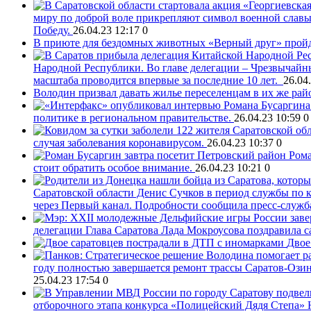
миру по доброй воле прикрепляют символ военной славы 
Победу.
26.04.23 12:17
0
В приюте для бездомных животных «Верный друг» пройд
Народной Республики. Во главе делегации – Чрезвычай
масштаба проводится впервые за последние 10 лет.
26.04
Володин призвал давать жилье переселенцам в их же рай
политике в региональном правительстве.
26.04.23 10:59
0
случая заболевания коронавирусом.
26.04.23 10:37
0
Рома
стоит обратить особое внимание.
26.04.23 10:21
0
Саратовской области Денис Сучков в период службы по к
через Первый канал. Подробности сообщила пресс-служб
делегации
Глава Саратова Лада Мокроусова поздравила с
Двое
году полностью завершается ремонт трассы Саратов-Ози
25.04.23 17:54
0
отборочного этапа конкурса «Полицейский Дядя Степа»