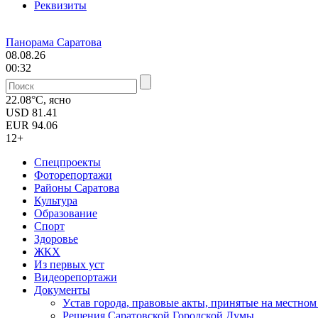
Реквизиты
Панорама Саратова
08.08.26
00:32
22.08°C, ясно
USD
81.41
EUR
94.06
12+
Спецпроекты
Фоторепортажи
Районы Саратова
Культура
Образование
Спорт
Здоровье
ЖКХ
Из пеpвых уст
Видеорепортажи
Документы
Уcтав города, правовые акты, принятые на местно
Решения Саратовской Городской Думы