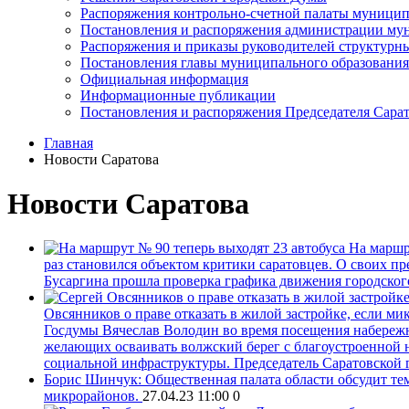
Распоряжения контрольно-счетной палаты муницип
Постановления и распоряжения администрации мун
Распоряжения и приказы руководителей структурн
Постановления главы муниципального образования
Официальная информация
Информационные публикации
Постановления и распоряжения Председателя Сара
Главная
Новости Саратова
Новости Саратова
На маршр
раз становился объектом критики саратовцев. О своих пр
Бусаргина прошла проверка графика движения городско
Овсянников о праве отказать в жилой застройке, если м
Госдумы Вячеслав Володин во время посещения набережн
желающих осваивать волжский берег с благоустроенной на
социальной инфраструктуры. Председатель Саратовской
Борис Шинчук: Общественная палата области обсудит те
микрорайонов.
27.04.23 11:00
0