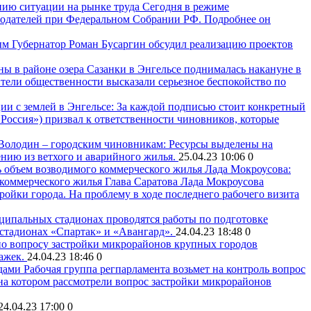
нию ситуации на рынке труда
Сегодня в режиме
онодателей при Федеральном Собрании РФ. Подробнее он
Губернатор Роман Бусаргин обсудил реализацию проектов
ны в районе озера Сазанки в Энгельсе поднималась накануне в
ели общественности высказали серьезное беспокойство по
ии с землей в Энгельсе: За каждой подписью стоит конкретный
Россия») призвал к ответственности чиновников, которые
Володин – городским чиновникам: Ресурсы выделены на
ению из ветхого и аварийного жилья.
25.04.23 10:06
0
Лада Мокроусова:
 коммерческого жилья
Глава Саратова Лада Мокроусова
йки города. На проблему в ходе последнего рабочего визита
ципальных стадионах проводятся работы по подготовке
 стадионах «Спартак» и «Авангард».
24.04.23 18:48
0
о вопросу застройки микрорайонов крупных городов
тажек.
24.04.23 18:46
0
Рабочая группа регпарламента возьмет на контроль вопрос
на котором рассмотрели вопрос застройки микрорайонов
24.04.23 17:00
0