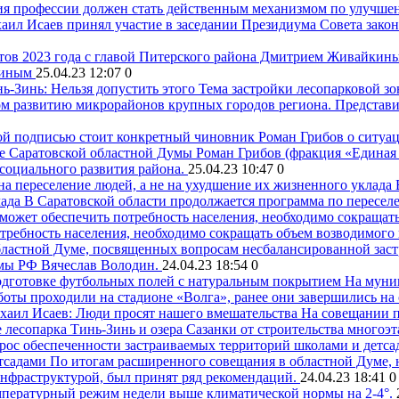
ия профессии должен стать действенным механизмом по улучше
аил Исаев принял участие в заседании Президиума Совета зак
киным
25.04.23 12:07
0
ь-Зинь: Нельзя допустить этого
Тема застройки лесопарковой зо
 развитию микрорайонов крупных городов региона. Представит
Роман Грибов о ситуац
е Саратовской областной Думы Роман Грибов (фракция «Единая 
социального развития района.
25.04.23 10:47
0
лада
В Саратовской области продолжается программа по пересел
требность населения, необходимо сокращать объем возводимого
ластной Думе, посвященных вопросам несбалансированной застро
умы РФ Вячеслав Володин.
24.04.23 18:54
0
На муни
боты проходили на стадионе «Волга», ранее они завершились на
хаил Исаев: Люди просят нашего вмешательства
На совещании п
 лесопарка Тинь-Зинь и озера Сазанки от строительства многоэ
тсадами
По итогам расширенного совещания в областной Думе, 
инфраструктурой, был принят ряд рекомендаций.
24.04.23 18:41
0
пературный режим недели выше климатической нормы на 2-4°.