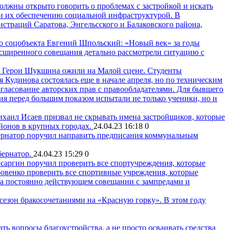
лжны открыто говорить о проблемах с застройкой и искать
и их обеспечению социальной инфраструктурой. В
страций Саратова, Энгельсского и Балаковского района,
Евгений Шпольский: «Новый век» за годы
ширенного совещания детально рассмотрели ситуацию с
Герои Шукшина ожили на Малой сцене. Студенты
Кудинова состоялась еще в начале апреля, но по техническим
огласование авторских прав с правообладателями. Для бывшего
ния перед большим показом испытали не только ученики, но и
хаил Исаев призвал не скрывать имена застройщиков, которые
йонов в крупных городах.
24.04.23 16:18
0
ернатор поручил направить предписания коммунальным
бернатор.
24.04.23 15:29
0
саргин поручил проверить все спортучреждения, которые
овенко проверить все спортивные учреждения, которые
 на постоянно действующем совещании с зампредами и
езон бракосочетаниями на «Красную горку». В этом году
ь вопросы благоустройства, а не просто осваивать средства