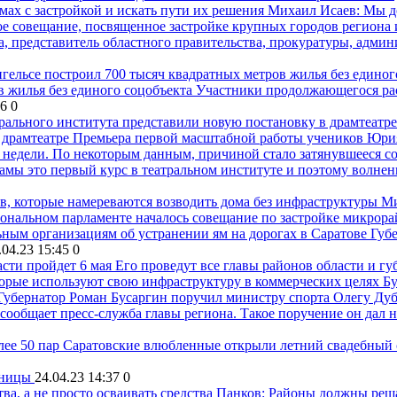
Михаил Исаев: Мы до
е совещание, посвященное застройке крупных городов региона 
 представитель областного правительства, прокуратуры, админи
в жилья без единого соцобъекта
Участники продолжающегося рас
36
0
 драмтеатре
Премьера первой масштабной работы учеников Юрия 
е недели. По некоторым данным, причиной стало затянувшееся с
драмы это первый курс в театральном институте и поэтому волне
Ми
ональном парламенте началось совещание по застройке микрора
Губ
.04.23 15:45
0
сти пройдет 6 мая
Его проведут все главы районов области и гу
Бу
Губернатор Роман Бусаргин поручил министру спорта Олегу Дуб
сообщает пресс-служба главы региона. Такое поручение он дал
ее 50 пар
Саратовские влюбленные открыли летний свадебный с
оницы
24.04.23 14:37
0
Панков: Районы должны решат