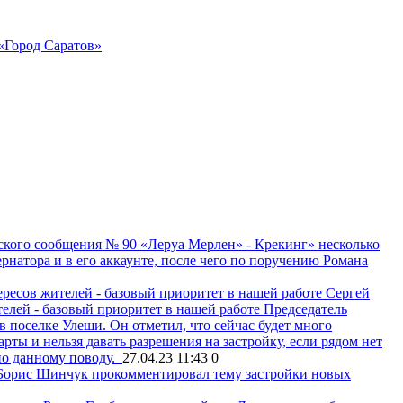
«Город Саратов»
кого сообщения № 90 «Леруа Мерлен» - Крекинг» несколько
рнатора и в его аккаунте, после чего по поручению Романа
Сергей
елей - базовый приоритет в нашей работе
Председатель
поселке Улеши. Он отметил, что сейчас будет много
ты и нельзя давать разрешения на застройку, если рядом нет
по данному поводу.
27.04.23 11:43
0
Борис Шинчук прокомментировал тему застройки новых