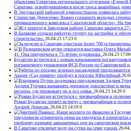
объектами
Секретарь регионального отделения «Единой 
Саратова, освободившимися после сноса аварийных дом
В Энгельсской районной администрации появилась рабоч
Станислав Денисенко: Важно сохранить молодых специа
промышленного комплекса Саратовской области». На три 
В Балакове создали рабочую группу по застройке и обес
строительство.
26.04.23 17:23
0
41. Она приурочена к 75-летию художника.
26.04.23 17:00
Бусаргин встретился с новым начальником погрануправл
пограничного управления ФСБ России по Саратовской и
Акция «Сад памяти» пройдет в поселке Юбилейный
26.0
Андрея Турчака выравнять денежное довольствие и меры
региона, где проживает он и его семья.
26.04.23 14:29
0
Роман Бусаргин провёл встречу с чрезвычайным и полно
Андрей Денисов.
26.04.23 14:19
0
предложили ограничить цены на продукты в аэропортах и
проблему излишне завышенных цен на саратовском вокза
В Саратове отключат воду на сутки на семи улицах
26.04.