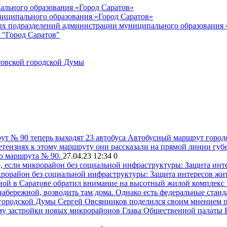
ального образования «Город Саратов»
иципального образования «Город Саратов»
ых подразделений администрации муниципального образования 
 "Город Саратов"
товской городской Думы
ут № 90 теперь выходят 23 автобуса
Автобусный маршрут городс
етензиях к этому маршруту они рассказали на прямой линии губе
го маршрута № 90.
27.04.23 12:34
0
икрорайон без социальной инфраструктуры: Защита интересов жит
ой в Саратове обратил внимание на высотный жилой комплекс в 
бережной, возводить там дома. Однако есть федеральные стандар
 городской Думы Сергей Овсянников поделился своим мнением 
му застройки новых микрорайонов
Глава Общественной палаты 