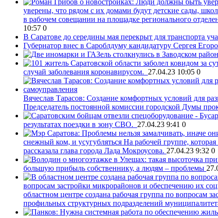
уверены, что рядом с их домами будут детские сады, шк
в рабочем совещании на площадке регионального отделен
10:57
0
В Саратове до середины мая перекрыт для транспорта уч
Губернатор внес в Сароблдуму кандидатуру Сергея Егоро
случай заболевания коронавирусом.
27.04.23 10:05
0
Вячеслав Тарасов: Создание комфортных условий для раз
Председатель постоянной комиссии городской Думы прок
результатах поездки в зону СВО.
27.04.23 9:41
0
снежный ком, и усугубляться
На рабочей группе, котора
рассказала глава города Лада Мокроусова.
27.04.23 9:32
0
большую прибыль собственнику, а людям – проблемы
27.
вопросам застройки микрорайонов и обеспечению их со
областном центре создана рабочая группа по вопросам з
профильных структурных подразделений муниципалитета