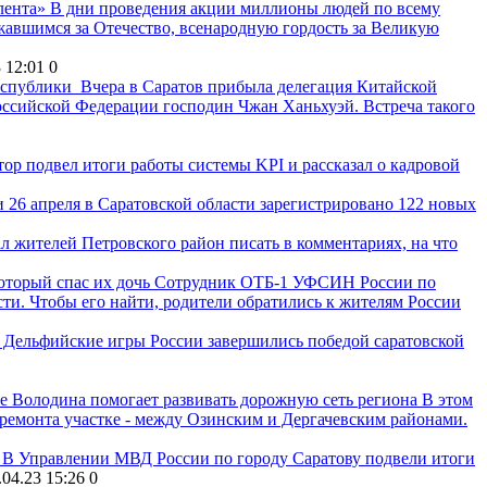
лента»
В дни проведения акции миллионы людей по всему
жавшимся за Отечество, всенародную гордость за Великую
 12:01
0
еспублики
Вчера в Саратов прибыла делегация Китайской
ссийской Федерации господин Чжан Ханьхуэй. Встреча такого
тор подвел итоги работы системы KPI и рассказал о кадровой
и
26 апреля в Саратовской области зарегистрировано 122 новых
л жителей Петровского район писать в комментариях, на что
оторый спас их дочь
Сотрудник ОТБ-1 УФСИН России по
ти. Чтобы его найти, родители обратились к жителям России
 Дельфийские игры России завершились победой саратовской
е Володина помогает развивать дорожную сеть региона
В этом
ремонта участке - между Озинским и Дергачевским районами.
В Управлении МВД России по городу Саратову подвели итоги
.04.23 15:26
0