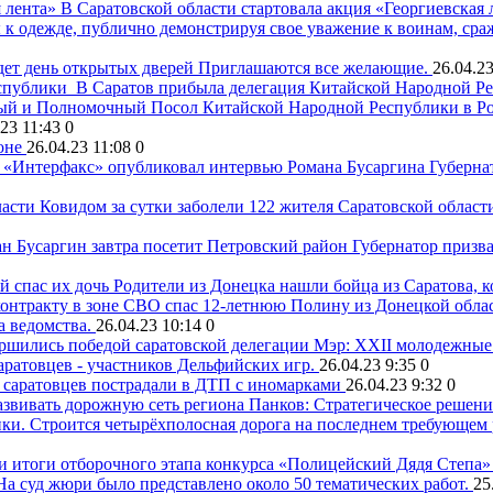
В Саратовской области стартовала акция «Георгиевская 
к одежде, публично демонстрируя свое уважение к воинам, сра
ет день открытых дверей
Приглашаются все желающие.
26.04.23
В Саратов прибыла делегация Китайской Народной Р
ный и Полномочный Посол Китайской Народной Республики в Ро
.23 11:43
0
оне
26.04.23 11:08
0
«Интерфакс» опубликовал интервью Романа Бусаргина
Губерна
Ковидом за сутки заболели 122 жителя Саратовской област
н Бусаргин завтра посетит Петровский район
Губернатор призва
Родители из Донецка нашли бойца из Саратова, к
онтракту в зоне СВО спас 12-летнюю Полину из Донецкой облас
а ведомства.
26.04.23 10:14
0
Мэр: XXII молодежные
аратовцев - участников Дельфийских игр.
26.04.23 9:35
0
 саратовцев пострадали в ДТП с иномарками
26.04.23 9:32
0
Панков: Стратегическое решени
нки. Строится четырёхполосная дорога на последнем требующем 
На суд жюри было представлено около 50 тематических работ.
25