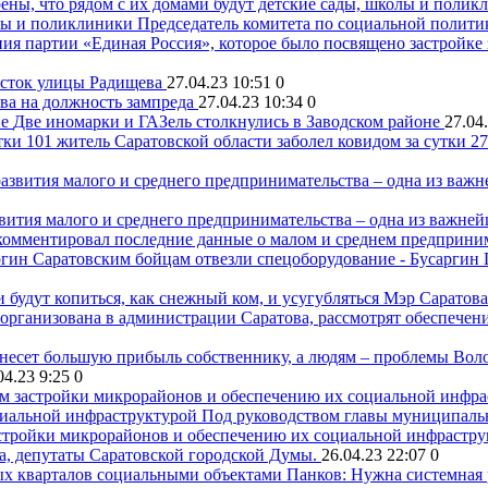
олы и поликлиники
Председатель комитета по социальной полити
ия партии «Единая Россия», которое было посвящено застройке 
асток улицы Радищева
27.04.23 10:51
0
ва на должность зампреда
27.04.23 10:34
0
Две иномарки и ГАЗель столкнулись в Заводском районе
27.04
101 житель Саратовской области заболел ковидом за сутки
27
вития малого и среднего предпринимательства – одна из важней
омментировал последние данные о малом и среднем предприним
Саратовским бойцам отвезли спецоборудование - Бусаргин
Мэр Саратова:
я организована в администрации Саратова, рассмотрят обеспече
Воло
04.23 9:25
0
циальной инфраструктурой
Под руководством главы муниципаль
астройки микрорайонов и обеспечению их социальной инфраструк
, депутаты Саратовской городской Думы.
26.04.23 22:07
0
Панков: Нужна системная