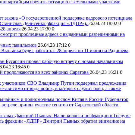
однопартийцам изучить ситуацию с земельными участками
т закона «О государственной поддержке кадрового потенциала
ат Станислав Денисенко (фракция «ЛДПР»).
26.04.23 18:02
0
-28 апреля
26.04.23 17:30
0
ссмотрит проблемные адреса с выданными разрешениями на
вочных павильонов
26.04.23 17:12
0
Выставка будет работать с 28 апреля по 11 июня на Радищева,
ан Бусаргин провёл рабочую встречу с новым начальником
6.04.23 16:45
0
й продолжаются во всех районах Саратова
26.04.23 16:21
0
Владимир Путин поддержал предложения
езависимо от вида войск, в которых служит боец, а также
звычайным и полномочным послом Китая в России
Губернатор
стрече принял участие сенатор от Саратовской области
Дмитрий Пьяных: Наши коллеги по фракции в Госдуме
ель фракции «ЛДПР» Дмитрий Пьяных обратил внимание на