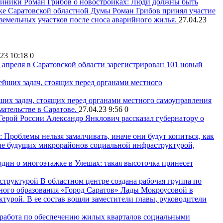
Роман Грибов о новостройках: Люди должны быть
ке Саратовской областной Думы Роман Грибов принял участие
земельных участков после сноса аварийного жилья.
27.04.23
.23 10:18
0
 апреля в Саратовской области зарегистрирован 101 новый
ших задач, стоящих перед органами местного самоуправления
ательстве в Саратове.
27.04.23 9:56
0
Герой России Александр Янклович рассказал губернатору о
 Проблемы нельзя замалчивать, иначе они будут копиться, как
ние будущих микрорайонов социальной инфраструктурой,
дин о многоэтажке в Улешах: такая высоточка принесет
В областном центре создана рабочая группа по
ного образования «Город Саратов» Лады Мокроусовой в
турой. В ее состав вошли заместители главы, руководители
 работа по обеспечению жилых кварталов социальными