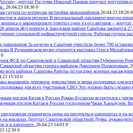
России», депутат Госдумы Николай Панков проучил депутатам-
ов.
26.04.23 18:36
0
ая группа по вопросам застройки микрорайонов
26.04.23 18:26
0
листов в нашем регионе
В региональный парламент внесен проек
вопроса о законопроекте ответил один из его авторов – депут
Ж/д переезд в Заводском районе Саратова закроется 27
печению социальной инфраструктурой города
Рабочая группа ра
За неделю в Саратове очистили более 700 остано
В Радищевском музее откроется выставка Олега Михайлова
0
ения ФСБ по Саратовской и Самарской областям
Губернатор Ром
 Самарской областям генерал-майором Дмитрием Прокоповым.
2
Работы по посадке зеленых насаждени
4.23 15:10
0
 поддержки для всех участников СВО
Это должно быть сделано н
Роман Бусаргин встретился с чре
мочным послом Китая в России господином Чжан Ханьхуэем. Во в
 на вокзалах
Депутат Саратовской областной Думы, руководит
ле и в аэропорте.
26.04.23 14:01
0
23 12:50
0