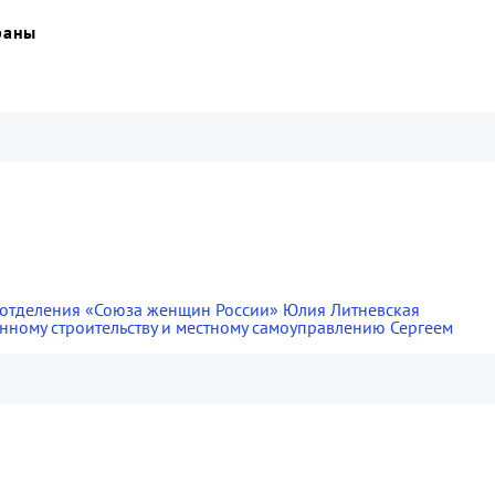
раны
о отделения «Союза женщин России» Юлия Литневская
нному строительству и местному самоуправлению Сергеем