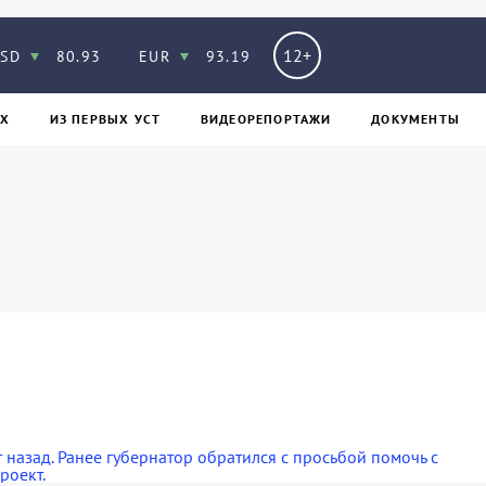
12+
SD
80.93
EUR
93.19
Х
ИЗ ПЕPВЫХ УСТ
ВИДЕОРЕПОРТАЖИ
ДОКУМЕНТЫ
т назад. Ранее губернатор обратился с просьбой помочь с
роект.