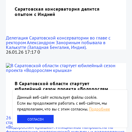
Саратовская консерватория делится
опытом с Индией
Делегация Саратовской консерватории во главе с
ректором Александром Занориным побывала в
Калькутте (Западная Бенгалия, Индия).
26.01.26 17:17
0
В Саратовской области стартует
юбилейный сезон проекта «Водорослям
крышка»
Данный веб-сайт использует файлы сookie.
Если вы продолжаете работать с веб-сайтом, мы
предполагаем, что вы с этим согласны.
Подробнее
26 января экоцентр «Экологизатор» объявил о
СОГЛАСЕН
старте десятого сезона экологического проекта
«Водорослям крышка». Инициатива направлена на
формирование экологической культуры и оздоровление