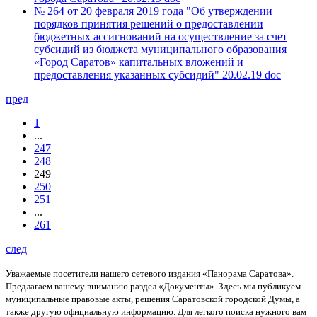
№ 264 от 20 февраля 2019 года "Об утверждении
порядков принятия решений о предоставлении
бюджетных ассигнований на осуществление за счет
субсидий из бюджета муниципального образования
«Город Саратов» капитальных вложений и
предоставления указанных субсидий"
20.02.19
doc
пред
1
...
247
248
249
250
251
...
261
след
Уважаемые посетители нашего сетевого издания «Панорама Саратова».
Предлагаем вашему вниманию раздел «Документы». Здесь мы публикуем
муниципальные правовые акты, решения Саратовской городской Думы, а
также другую официальную информацию. Для легкого поиска нужного вам