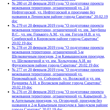
№ 280 от 20 февраля 2019 года "О подготовке проекта
межевания территории, ограниченной ул. 2-й
Нефтегорской, ул. Нефтегорской и проездами без
названия в Ленинском районе города Саратова"
20.02.19
doc
№ 279 от 20 февраля 2019 года "О подготовке проекта
межевания территории, ограниченной ул. им. Зарубина
В.С., ул. им. Горького А.М., ул. им. Гоголя Н.В. и ул.
Симбирской в Кировском районе города Саратова"
20.02.19
doc
№ 278 от 20 февраля 2019 года "О подготовке проекта
межевания территории, ограниченной 5-м
Шелковичным проездом, 2-м Камышинским проездом,
ул. Шелковичной и ул. им. Хользунова А.И. во
Фрунзенском районе города Саратова"
20.02.19
doc
№ 277 от 20 февраля 2019 года "О подготовке проекта
межевания территории, ограниченной ул.
Первомайской, ул. Соборной, ул. Волжской и ул. им.
Радищева А.Н. в Волжском районе города Саратова"
20.02.19
doc
№ 276 от 20 февраля 2019 года "О подготовке проекта
межевания территории, ограниченной ул. Карьерной, 3-
м Артельным проездом, ул. Огородной, проездом без
названия и 2-м Карьерным проездом в Заводском районе
города Саратова"
20.02.19
doc