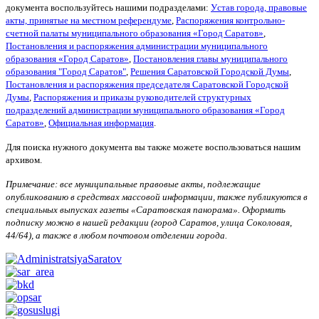
документа воспользуйтесь нашими подразделами
:
Уcтав города, правовые
акты, принятые на местном референдуме
,
Распоряжения контрольно-
счетной палаты муниципального образования «Город Саратов»
,
Постановления и распоряжения администрации муниципального
образования «Город Саратов»
,
Постановления главы муниципального
образования "Город Саратов"
,
Решения Саратовской Городской Думы
,
Постановления и распоряжения председателя Саратовской Городской
Думы
,
Распоряжения и приказы руководителей структурных
подразделений администрации муниципального образования «Город
Саратов»
,
Официальная информация
.
Для поиска нужного документа вы также можете воспользоваться нашим
архивом.
Примечание: все муниципальные правовые акты, подлежащие
опубликованию в средствах массовой информации, также публикуются в
специальных выпусках газеты «Саратовская панорама».
Оформить
подписку можно в нашей редакции (город Саратов, улица Соколовая,
44/64), а также в любом почтовом отделении города.