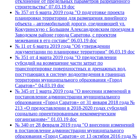
отклонение от предельных параметров разрешенного
строительства"
07.03.19
doc
№ 357 от 6 марта 2019 года "О подготовке проекта
планировки территории для размещения линейного
объекта – автомобильной дороги, соединяющей ул.
Кокуринскую с Большим Александровским проездом в
Заводском районе города Саратова, с проектом
межевания в его составе"
06.03.19
doc
№ 11 от 6 марта 2019 года "Об утверждении
документации по планировке территории"
06.03.19
doc
№ 351 от 4 марта 2019 года "О предоставлении
субсидий на возмещение части затрат по
транспортировке поверхностных и дренажных вод,
поступающих в систему водоотведения в границах
территории муниципального образования «Город
Саратов»"
04.03.19
doc
№ 345 от 1 марта 2019 года "О внесении изменений в
постановление администрации муниципального
образования «Город Саратов» от 31 января 2018 года №
213 «О предоставлении в 2018-2020 годах субсидий
социально ориентированным некоммерческим
организациям»"
01.03.19
doc
№ 340 от 28 февраля 2019 года "О внесении изменений
в постановление администрации муниципального
образования «Город Саратов» от 13 октября 2016 года №