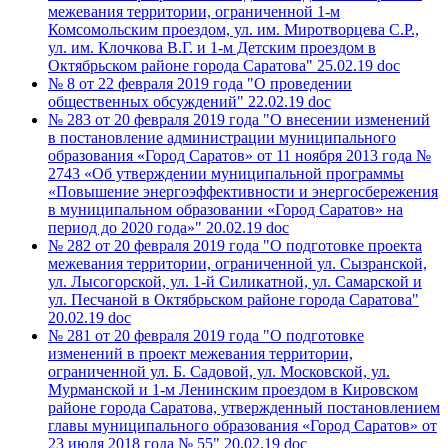
межевания территории, ограниченной 1-м
Комсомольским проездом, ул. им. Миротворцева С.Р.,
ул. им. Клочкова В.Г. и 1-м Детским проездом в
Октябрьском районе города Саратова"
25.02.19
doc
№ 8 от 22 февраля 2019 года "О проведении
общественных обсуждений"
22.02.19
doc
№ 283 от 20 февраля 2019 года "О внесении изменений
в постановление администрации муниципального
образования «Город Саратов» от 11 ноября 2013 года №
2743 «Об утверждении муниципальной программы
«Повышение энергоэффективности и энергосбережения
в муниципальном образовании «Город Саратов» на
период до 2020 года»"
20.02.19
doc
№ 282 от 20 февраля 2019 года "О подготовке проекта
межевания территории, ограниченной ул. Сызранской,
ул. Лысогорской, ул. 1-й Силикатной, ул. Самарской и
ул. Песчаной в Октябрьском районе города Саратова"
20.02.19
doc
№ 281 от 20 февраля 2019 года "О подготовке
изменений в проект межевания территории,
ограниченной ул. Б. Садовой, ул. Московской, ул.
Мурманской и 1-м Ленинским проездом в Кировском
районе города Саратова, утвержденный постановлением
главы муниципального образования «Город Саратов» от
23 июля 2018 года № 55"
20.02.19
doc