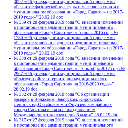
3092 «Об утверждении муниципальной программы
«Развитие физической культуры и массового спорта в
муниципальном образовании «Город Саратов» на 2017-
2019 годы»"
28.02.19
doc
№ 339 от 28 февраля 2019 года "О внесении изменений
в постановление администрации муниципального
образования «Город Саратов» от 5 июля 2016 года №
1786 «Об утверждении муниципальной программы
«Развитие малого и среднего предпринимательства в
муниципальном образовании «Город Саратов» на 2017-
2019 годы»"
28.02.19
doc
№ 338 от 28 февраля 2019 года "О внесении изменений
в постановление администрации муниципального
образования «Город Саратов» от 13 октября 2017 года №
2967 «Об утверждении муниципальной программы
«Благоустройство территории муниципального
образования «Город Саратов» на 2018-2020 годы»"
28.02.19
doc
№ 332 от 28 февраля 2019 года "Об организации
ярмарок в Волжском, Заводском, Кировском,
Ленинском, Октябрьском и Фрунзенском районах
города Саратова в связи с празднованием
Международного женского дня 8 марта"
28.02.19
doc
№ 317 от 27 февраля 2019 года "О внесении изменений
в постановление администрации муниципального