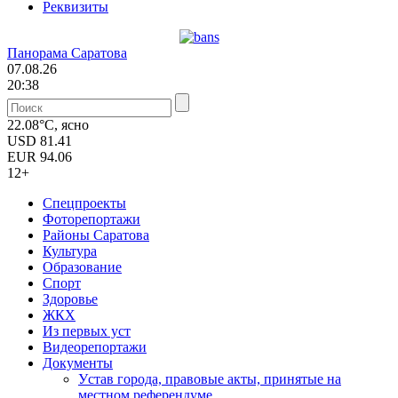
Реквизиты
Панорама Саратова
07.08.26
20:38
22.08°C, ясно
USD
81.41
EUR
94.06
12+
Спецпроекты
Фоторепортажи
Районы Саратова
Культура
Образование
Спорт
Здоровье
ЖКХ
Из пеpвых уст
Видеорепортажи
Документы
Уcтав города, правовые акты, принятые на
местном референдуме