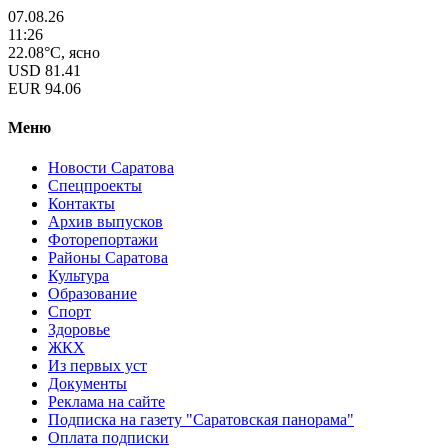
07.08.26
11:26
22.08°C, ясно
USD
81.41
EUR
94.06
Меню
Новости Саратова
Спецпроекты
Контакты
Архив выпусков
Фоторепортажи
Районы Саратова
Культура
Образование
Спорт
Здоровье
ЖКХ
Из пеpвых уст
Документы
Реклама на сайте
Подписка на газету "Саратовская панорама"
Оплата подписки