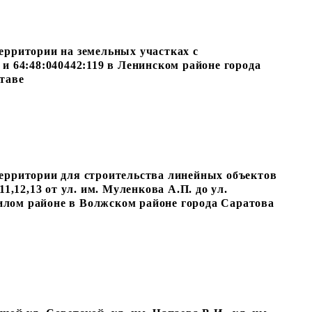
ерритории на земельных участках с
и 64:48:040442:119 в Ленинском районе города
таве
ерритории для строительства линейных объектов
1,12,13 от ул. им. Муленкова А.П. до ул.
лом районе в Волжском районе города Саратова