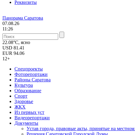
Реквизиты
Панорама Саратова
07.08.26
11:26
22.08°C, ясно
USD
81.41
EUR
94.06
12+
Спецпроекты
Фоторепортажи
Районы Саратова
Культура
Образование
Спорт
Здоровье
ЖКХ
Из пеpвых уст
Видеорепортажи
Документы
Уcтав города, правовые акты, принятые на местно
Решения Саратовской Городской Думы