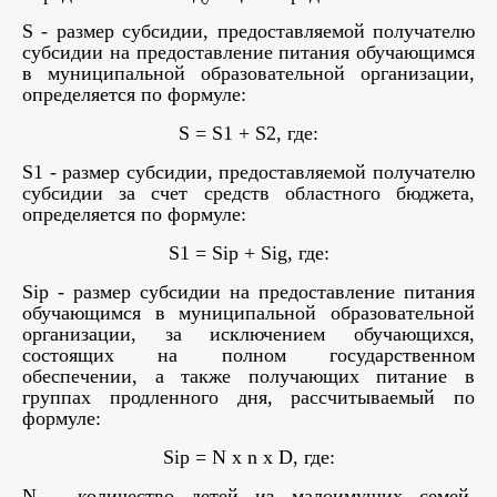
S - размер субсидии, предоставляемой получателю
субсидии на предоставление питания обучающимся
в муниципальной образовательной организации,
определяется по формуле:
S
=
S
1 +
S
2, где:
S
1 - размер субсидии, предоставляемой получателю
субсидии за счет средств областного бюджета,
определяется по формуле:
S
1 =
Sip
+
Sig
, где:
Sip - размер субсидии на предоставление питания
обучающимся в муниципальной образовательной
организации, за исключением обучающихся,
состоящих на полном государственном
обеспечении, а также получающих питание в
группах продленного дня, рассчитываемый по
формуле:
Sip
=
N
x
n
x
D
, где:
N - количество детей из малоимущих семей,