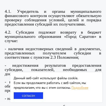
4.1. Учредитель и органы муниципального
финансового контроля осуществляют обязательную
проверку соблюдения условий, целей и порядка
предоставления субсидий их получателями.
4.2. Субсидии подлежат возврату в бюджет
муниципального образования «Город Саратов» в
случае:
- наличия недостоверных сведений в документах,
представленных получателем субсидии в
соответствии с пунктом 2.3 Положения;
- недостижения результатов предоставления
субсидии, показателей, необходимых для
достижения результатов предоставления субсидии;
Данный веб-сайт использует файлы сookie.
- неисполнения или ненадлежащего исполнения
Если вы продолжаете работать с веб-сайтом, мы
обязательств по договору (соглашению) о
предполагаем, что вы с этим согласны.
Подробнее
предоставлении субсидии;
СОГЛАСЕН
- нарушения условий предоставления субсидии;