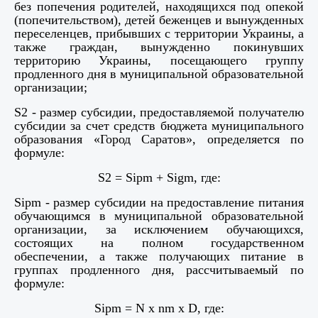
без попечения родителей, находящихся под опекой
(попечительством), детей беженцев и вынужденных
переселенцев, прибывших с территории Украины, а
также граждан, вынужденно покинувших
территорию Украины, посещающего группу
продленного дня в муниципальной образовательной
организации;
S
2 - размер субсидии, предоставляемой получателю
субсидии за счет средств бюджета муниципального
образования «Город Саратов», определяется по
формуле:
S
2 =
Sipm
+
Sigm
, где:
Sip
m
- размер субсидии на предоставление питания
обучающимся в муниципальной образовательной
организации, за исключением обучающихся,
состоящих на полном государственном
обеспечении, а также получающих питание в
группах продленного дня, рассчитываемый по
формуле:
Sipm
=
N
x
nm
x
D
, где: