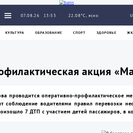
22.08°C, ясно
07.08.26
13:53
U
КУЛЬТУРА
ОБРАЗОВАНИЕ
СПОРТ
ЗДОРОВЬЕ
ЖК
рофилактическая акция «М
това проводится оперативно-профилактическое ме
т соблюдение водителями правил перевозки нес
роизошло 7 ДТП с участием детей пассажиров, в к