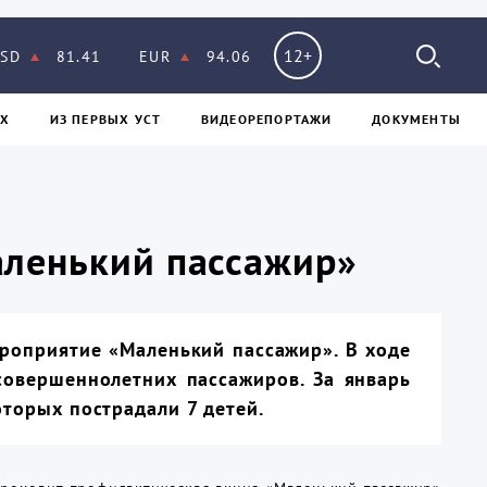
12+
SD
81.41
EUR
94.06
Х
ИЗ ПЕPВЫХ УСТ
ВИДЕОРЕПОРТАЖИ
ДОКУМЕНТЫ
аленький пассажир»
роприятие «Маленький пассажир». В ходе
овершеннолетних пассажиров. За январь
оторых пострадали 7 детей.