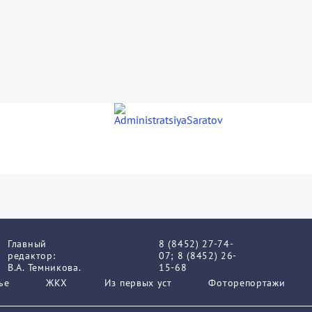
Главный
8 (8452) 27-74-
редактор:
07; 8 (8452) 26-
В.А. Темникова.
15-68
ье
ЖКХ
Из пеpвых уст
Фоторепортажи