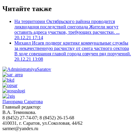
Читайте также
На территории Октябрьского района проводится
ликвидация последствий снегопада
Жители могут
оставить адреса участков, требующих расчистки. ...
20.12.21 17:14
Михаил Исаев подверг критике коммунальные службы
за некачественную расчистку от снега частного сектора
В ходе совещания главой города озвучен ряд поручений.
20.12.21 13:08
Панорама Саратова
Главный редактор:
В.А. Темникова.
8 (8452) 27-74-07; 8 (8452) 26-15-68
410031, г. Саратов, ул.Соколовая, 44/62
sarmer@yandex.ru