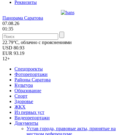
Реквизиты
Панорама Саратова
07.08.26
01:35
22.79°C, облачно с прояснениями
USD
80.93
EUR
93.19
12+
Спецпроекты
Фоторепортажи
Районы Саратова
Культура
Образование
Спорт
Здоровье
ЖКХ
Из пеpвых уст
Видеорепортажи
Документы
Уcтав города, правовые акты, принятые на
местном референдуме