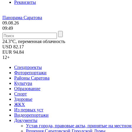
Реквизиты
Панорама Саратова
09.08.26
09:49
24.3°C, переменная облачность
USD
82.17
EUR
94.84
12+
Спецпроекты
Фоторепортажи
Районы Саратова
Культура
Образование
Спорт
Здоровье
ЖКХ
Из пеpвых уст
Видеорепортажи
Документы
Уcтав города, правовые акты, принятые на местно
Решения Саратовской Городской Думы