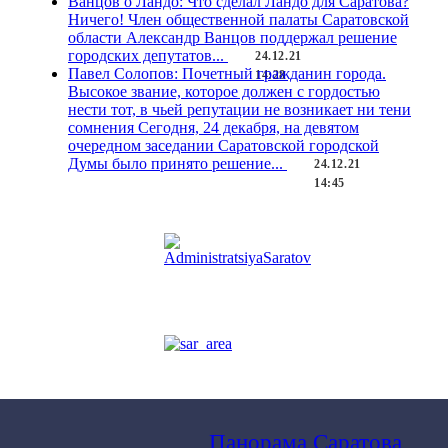
Ванцов о Ландо: Что сделал Ландо для Саратова?
Ничего!
Член общественной палаты Саратовской
области Александр Ванцов поддержал решение
городских депутатов...
24.12.21
Павел Солопов: Почетный гражданин города.
14:28
Высокое звание, которое должен с гордостью
нести тот, в чьей репутации не возникает ни тени
сомнения
Сегодня, 24 декабря, на девятом
очередном заседании Саратовской городской
Думы было принято решение...
24.12.21
14:45
Панорама Саратова