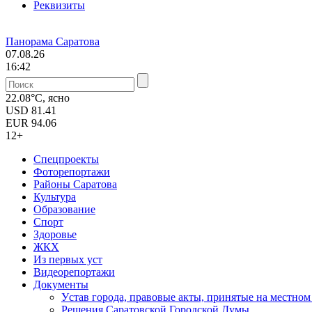
Реквизиты
Панорама Саратова
07.08.26
16:42
22.08°C, ясно
USD
81.41
EUR
94.06
12+
Спецпроекты
Фоторепортажи
Районы Саратова
Культура
Образование
Спорт
Здоровье
ЖКХ
Из пеpвых уст
Видеорепортажи
Документы
Уcтав города, правовые акты, принятые на местно
Решения Саратовской Городской Думы