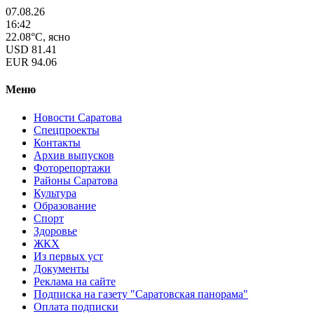
07.08.26
16:42
22.08°C, ясно
USD
81.41
EUR
94.06
Меню
Новости Саратова
Спецпроекты
Контакты
Архив выпусков
Фоторепортажи
Районы Саратова
Культура
Образование
Спорт
Здоровье
ЖКХ
Из пеpвых уст
Документы
Реклама на сайте
Подписка на газету "Саратовская панорама"
Оплата подписки