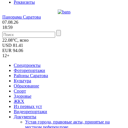
Реквизиты
Панорама Саратова
07.08.26
18:59
22.08°C, ясно
USD
81.41
EUR
94.06
12+
Спецпроекты
Фоторепортажи
Районы Саратова
Культура
Образование
Спорт
Здоровье
ЖКХ
Из пеpвых уст
Видеорепортажи
Документы
Уcтав города, правовые акты, принятые на
местном референдуме