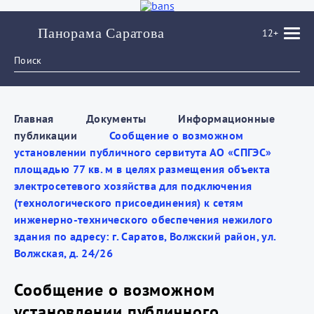
Панорама Саратова
12+
Главная
Документы
Информационные
публикации
Сообщение о возможном
установлении публичного сервитута АО «СПГЭС»
площадью 77 кв. м в целях размещения объекта
электросетевого хозяйства для подключения
(технологического присоединения) к сетям
инженерно-технического обеспечения нежилого
здания по адресу: г. Саратов, Волжский район, ул.
Волжская, д. 24/26
Сообщение о возможном
установлении публичного