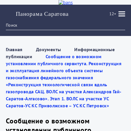
Панорама Саратова
12+
Главная
Документы
Информационные
публикации
Сообщение о возможном
установлении публичного сервитута. Реконструкция
и эксплуатация линейного объекта системы
газоснабжения федерального значения
«Реконструкция технологической связи вдоль
газопровода САЦ. ВОЛС на участке Александров Гай-
Саратов-Алгасово». Этап 1. ВОЛС на участке УС
Саратов-УС КС Приволжское – УС КС Петровск»
Сообщение о возможном
установлении публичного