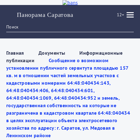
Панорама Саратова
12+
Главная
Документы
Информационные
публикации
Сообщение о возможном
установлении публичного сервитута площадью 157
кв. м в отношении частей земельных участков с
кадастровыми номерами 64:48:040434:143,
64:48:040434:406, 64:48:040434:601,
64:48:040434:1069, 64:48:040434:952 и земель,
государственная собственность на которые не
разграничена в кадастровом квартале 64:48:040434
в целях эксплуатации объекта электросетевого
хозяйства по адресу: г. Саратов, ул. Медовая в
Ленинском районе