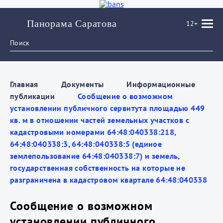
Панорама Саратова
12+
Главная
Документы
Информационные
публикации
Сообщение о возможном
установлении публичного сервитута площадью 449
кв. м в отношении частей земельных участков с
кадастровыми номерами 64:48:040338:218,
64:48:040338:3, 64:48:040338:5 (единое
землепользование 64:48:040338:7) и земель,
государственная собственность на которые не
разграничена в кадастровом квартале 64:48:040338
Сообщение о возможном
установлении публичного