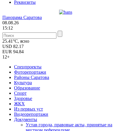
Реквизиты
Панорама Саратова
08.08.26
15:12
25.41°C, ясно
USD
82.17
EUR
94.84
12+
Спецпроекты
Фоторепортажи
Районы Саратова
Культура
Образование
Спорт
Здоровье
ЖКХ
Из пеpвых уст
Видеорепортажи
Документы
Уcтав города, правовые акты, принятые на
местном референдуме