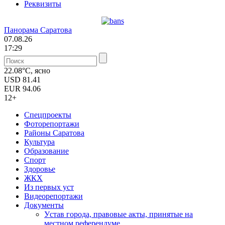
Реквизиты
Панорама Саратова
07.08.26
17:29
22.08°C, ясно
USD
81.41
EUR
94.06
12+
Спецпроекты
Фоторепортажи
Районы Саратова
Культура
Образование
Спорт
Здоровье
ЖКХ
Из пеpвых уст
Видеорепортажи
Документы
Уcтав города, правовые акты, принятые на
местном референдуме