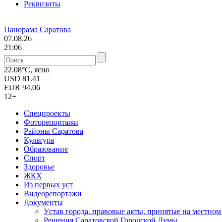
Реквизиты
Панорама Саратова
07.08.26
21:06
22.08°C, ясно
USD
81.41
EUR
94.06
12+
Спецпроекты
Фоторепортажи
Районы Саратова
Культура
Образование
Спорт
Здоровье
ЖКХ
Из пеpвых уст
Видеорепортажи
Документы
Уcтав города, правовые акты, принятые на местно
Решения Саратовской Городской Думы