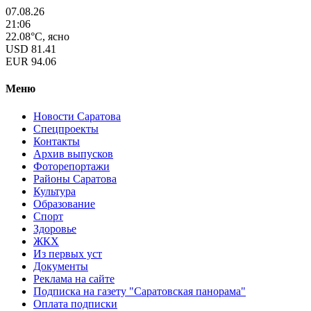
07.08.26
21:06
22.08°C, ясно
USD
81.41
EUR
94.06
Меню
Новости Саратова
Спецпроекты
Контакты
Архив выпусков
Фоторепортажи
Районы Саратова
Культура
Образование
Спорт
Здоровье
ЖКХ
Из пеpвых уст
Документы
Реклама на сайте
Подписка на газету "Саратовская панорама"
Оплата подписки