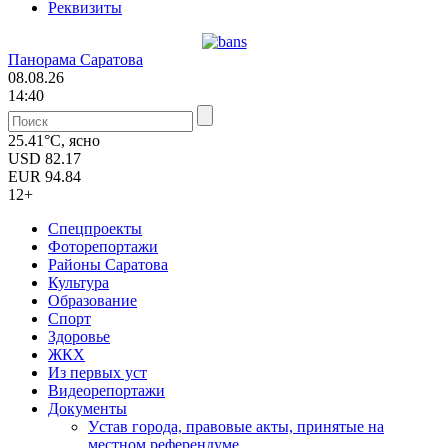
Реквизиты
Панорама Саратова
08.08.26
14:40
25.41°C, ясно
USD
82.17
EUR
94.84
12+
Спецпроекты
Фоторепортажи
Районы Саратова
Культура
Образование
Спорт
Здоровье
ЖКХ
Из пеpвых уст
Видеорепортажи
Документы
Уcтав города, правовые акты, принятые на
местном референдуме