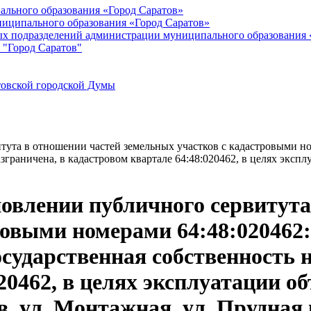
ального образования «Город Саратов»
иципального образования «Город Саратов»
ых подразделений администрации муниципального образования 
 "Город Саратов"
товской городской Думы
та в отношении частей земельных участков с кадастровыми номе
зграничена, в кадастровом квартале 64:48:020462, в целях эксплу
овлении публичного сервитута
овыми номерами 64:48:020462:1
государственная собственность 
20462, в целях эксплуатации об
ов, ул. Монтажная, ул. Прудная