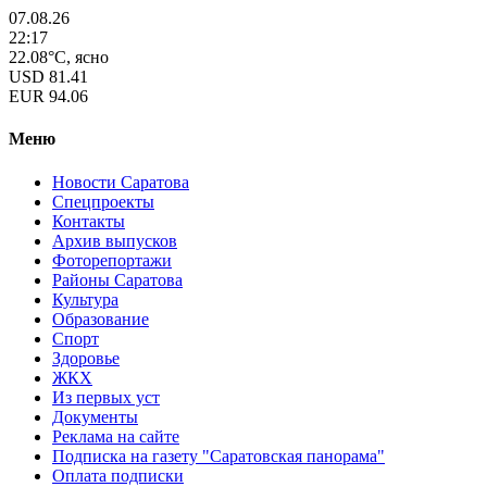
07.08.26
22:17
22.08°C, ясно
USD
81.41
EUR
94.06
Меню
Новости Саратова
Спецпроекты
Контакты
Архив выпусков
Фоторепортажи
Районы Саратова
Культура
Образование
Спорт
Здоровье
ЖКХ
Из пеpвых уст
Документы
Реклама на сайте
Подписка на газету "Саратовская панорама"
Оплата подписки