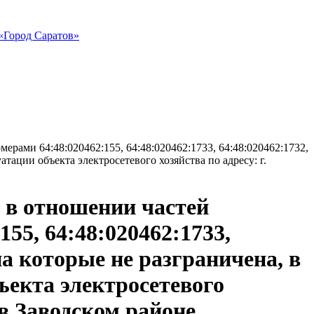
«Город Саратов»
рами 64:48:020462:155, 64:48:020462:1733, 64:48:020462:1732,
атации объекта электросетевого хозяйства по адресу: г.
 в отношении частей
55, 64:48:020462:1733,
на которые не разграничена, в
ъекта электросетевого
 в Заводском районе