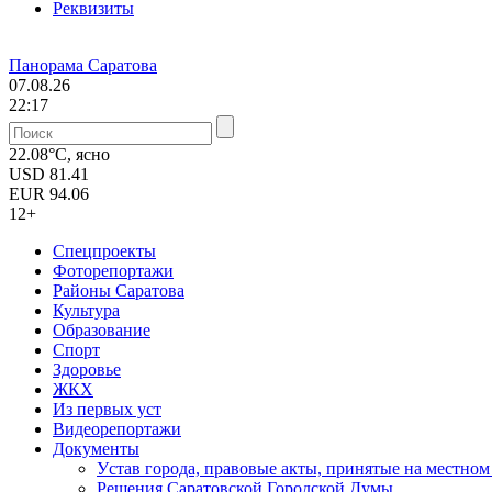
Реквизиты
Панорама Саратова
07.08.26
22:17
22.08°C, ясно
USD
81.41
EUR
94.06
12+
Спецпроекты
Фоторепортажи
Районы Саратова
Культура
Образование
Спорт
Здоровье
ЖКХ
Из пеpвых уст
Видеорепортажи
Документы
Уcтав города, правовые акты, принятые на местно
Решения Саратовской Городской Думы