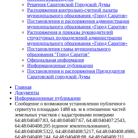
Решения Саратовской Городской Думы
Распоряжения контрольно-счетной палаты
муниципального образования «Город Саратов»
Постановления и распоряжения администрации
муниципального образования «Город Саратов»
Распоряжения и приказы руководителей
структурных подразделений администрации
муниципального образования «Город Саратов»
Постановления главы муниципального
образования "Город Саратов"
Официальная информация
Информационные публикации
Постановления и распоряжения Председателя
Саратовской городской Думы
Главная
Документы
Информационные публикации
Сообщение о возможном установлении публичного
сервитута площадью 1488 кв. м в отношении частей
земельных участков с кадастровыми номерами
64:48:040407:83, 64:48:040407:67, 64:48:040407:2543,
64:48:040408:205 (единое землепользование),
64:48:040408:5322, 64:48:040408:5217, 64:48:040408:4980,
64:48:040408:244, 64:48:040408:88, 64:48:040408:211,