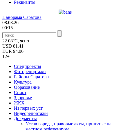
Реквизиты
Панорама Саратова
08.08.26
00:15
22.08°C, ясно
USD
81.41
EUR
94.06
12+
Спецпроекты
Фоторепортажи
Районы Саратова
Культура
Образование
Спорт
Здоровье
ЖКХ
Из пеpвых уст
Видеорепортажи
Документы
Уcтав города, правовые акты, принятые на
местном референдуме