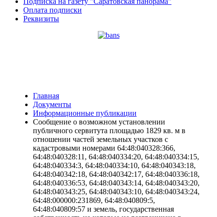
Подписка на газету "Саратовская панорама"
Оплата подписки
Реквизиты
Главная
Документы
Информационные публикации
Сообщение о возможном установлении
публичного сервитута площадью 1829 кв. м в
отношении частей земельных участков с
кадастровыми номерами 64:48:040328:366,
64:48:040328:11, 64:48:040334:20, 64:48:040334:15,
64:48:040334:3, 64:48:040334:10, 64:48:040343:18,
64:48:040342:18, 64:48:040342:17, 64:48:040336:18,
64:48:040336:53, 64:48:040343:14, 64:48:040343:20,
64:48:040343:25, 64:48:040343:10, 64:48:040343:24,
64:48:000000:231869, 64:48:040809:5,
64:48:040809:57 и земель, государственная