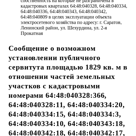
собственность на которые не разграничена в
кадастровых кварталах 64:48:040328, 64:48:040334,
64:48:040336, 64:48:040343, 64:48:040342,
64:48:040809 в целях эксплуатации объекта
электросетевого хозяйства по адресу: г. Саратов,
Ленинский район, ул. Шехурдина, ул. 2-я
Прокатная
Сообщение о возможном
установлении публичного
сервитута площадью 1829 кв. м в
отношении частей земельных
участков с кадастровыми
номерами 64:48:040328:366,
64:48:040328:11, 64:48:040334:20,
64:48:040334:15, 64:48:040334:3,
64:48:040334:10, 64:48:040343:18,
64:48:040342:18, 64:48:040342:17,