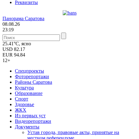
Реквизиты
Панорама Саратова
08.08.26
23:19
25.41°C, ясно
USD
82.17
EUR
94.84
12+
Спецпроекты
Фоторепортажи
Районы Саратова
Культура
Образование
Спорт
Здоровье
ЖКХ
Из пеpвых уст
Видеорепортажи
Документы
Уcтав города, правовые акты, принятые на
местном референдуме