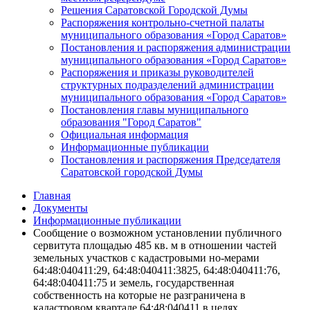
Решения Саратовской Городской Думы
Распоряжения контрольно-счетной палаты
муниципального образования «Город Саратов»
Постановления и распоряжения администрации
муниципального образования «Город Саратов»
Распоряжения и приказы руководителей
структурных подразделений администрации
муниципального образования «Город Саратов»
Постановления главы муниципального
образования "Город Саратов"
Официальная информация
Информационные публикации
Постановления и распоряжения Председателя
Саратовской городской Думы
Главная
Документы
Информационные публикации
Сообщение о возможном установлении публичного
сервитута площадью 485 кв. м в отношении частей
земельных участков с кадастровыми но-мерами
64:48:040411:29, 64:48:040411:3825, 64:48:040411:76,
64:48:040411:75 и земель, государственная
собственность на которые не разграничена в
кадастровом квартале 64:48:040411 в целях