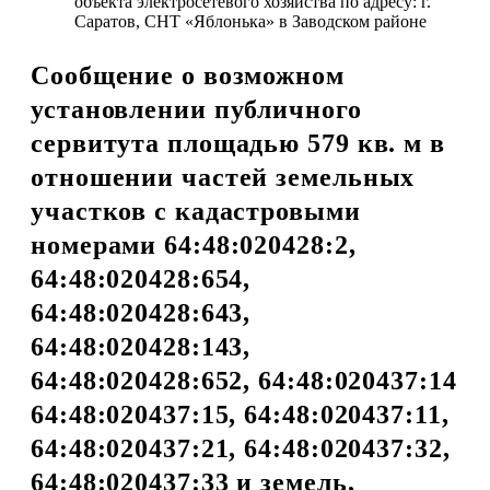
объекта электросетевого хозяйства по адресу: г.
Саратов, СНТ «Яблонька» в Заводском районе
Сообщение о возможном
установлении публичного
сервитута площадью 579 кв. м в
отношении частей земельных
участков с кадастровыми
номерами 64:48:020428:2,
64:48:020428:654,
64:48:020428:643,
64:48:020428:143,
64:48:020428:652, 64:48:020437:14
64:48:020437:15, 64:48:020437:11,
64:48:020437:21, 64:48:020437:32,
64:48:020437:33 и земель,