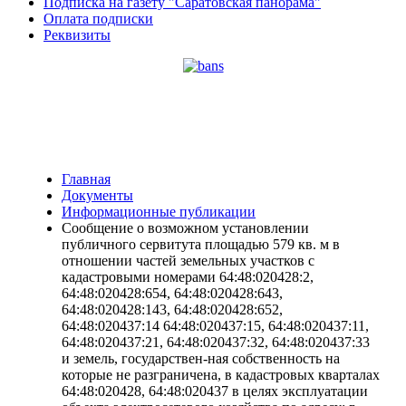
Подписка на газету "Саратовская панорама"
Оплата подписки
Реквизиты
Главная
Документы
Информационные публикации
Сообщение о возможном установлении
публичного сервитута площадью 579 кв. м в
отношении частей земельных участков с
кадастровыми номерами 64:48:020428:2,
64:48:020428:654, 64:48:020428:643,
64:48:020428:143, 64:48:020428:652,
64:48:020437:14 64:48:020437:15, 64:48:020437:11,
64:48:020437:21, 64:48:020437:32, 64:48:020437:33
и земель, государствен-ная собственность на
которые не разграничена, в кадастровых кварталах
64:48:020428, 64:48:020437 в целях эксплуатации