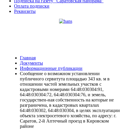
Подписка на газету "Саратовская панорама"
Оплата подписки
Реквизиты
Главная
Документы
Информационные публикации
Сообщение о возможном установлении
публичного сервитута площадью 343 кв. м в
отношении частей земельных участков с
кадастровыми номерами 64:48:030304:91,
64:48:030304:72, 64:48:030304:76, и земель,
государствен-ная собственность на которые не
разграничена, в кадастровых кварталах
64:48:030302, 64:48:030304, в целях эксплуатации
объекта электросетевого хозяйства, по адресу: г.
Саратов, 2-й Аптечный проезд в Кировском
районе