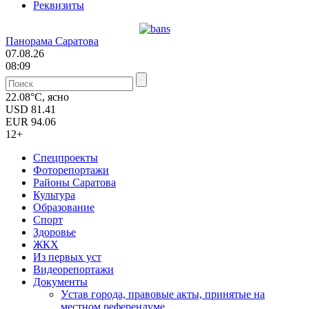
Реквизиты
Панорама Саратова
07.08.26
08:09
22.08°C, ясно
USD
81.41
EUR
94.06
12+
Спецпроекты
Фоторепортажи
Районы Саратова
Культура
Образование
Спорт
Здоровье
ЖКХ
Из пеpвых уст
Видеорепортажи
Документы
Уcтав города, правовые акты, принятые на
местном референдуме