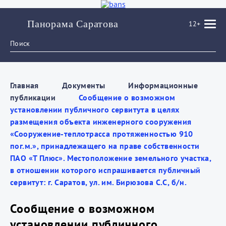
Панорама Саратова
12+
Главная
Документы
Информационные
публикации
Сообщение о возможном
установлении публичного сервитута в целях
размещения объекта инженерного сооружения
«Сооружение-теплотрасса протяженностью 910
пог.м.», принадлежащего на праве собственности
ПАО «Т Плюс». Местоположение земельного участка,
в отношении которого испрашивается публичный
сервитут: г. Саратов, ул. им. Бирюзова С.С, б/н.
Сообщение о возможном
установлении публичного