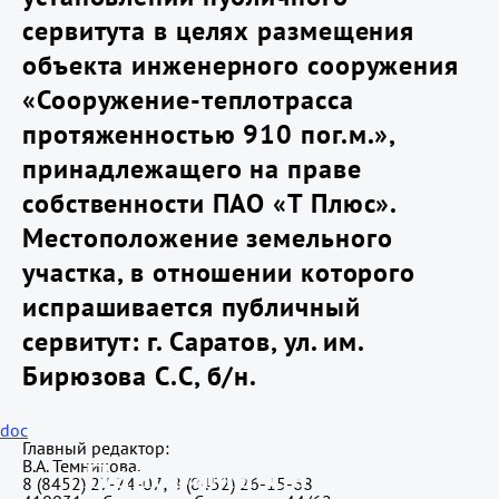
сервитута в целях размещения
объекта инженерного сооружения
«Сооружение-теплотрасса
протяженностью 910 пог.м.»,
принадлежащего на праве
собственности ПАО «Т Плюс».
Местоположение земельного
участка, в отношении которого
испрашивается публичный
сервитут: г. Саратов, ул. им.
Бирюзова С.С, б/н.
doc
Главный редактор:
В.А. Темникова.
Панорама Саратова
8 (8452) 27-74-07; 8 (8452) 26-15-68