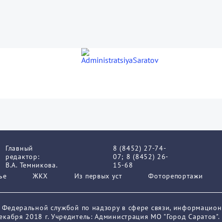
Главный
8 (8452) 27-74-
редактор:
07; 8 (8452) 26-
В.А. Темникова.
15-68
ье
ЖКХ
Из пеpвых уст
Фоторепортажи
о Федеральной службой по надзору в сфере связи, информацио
кабря 2018 г. Учредитель: Администрация МО "Город Саратов".