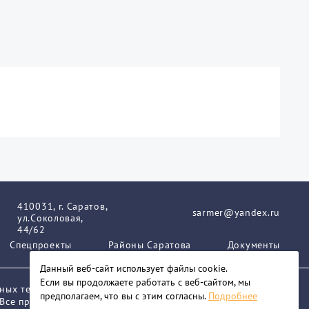
410031, г. Саратов,
sarmer@yandex.ru
ул.Соколовая,
44/62
Спецпроекты
Районы Саратова
Документы
Данный веб-сайт использует файлы сookie.
Если вы продолжаете работать с веб-сайтом, мы
нных технологий и массовых коммуникаций.
предполагаем, что вы с этим согласны.
Подробнее
 Все права защищены. При любом