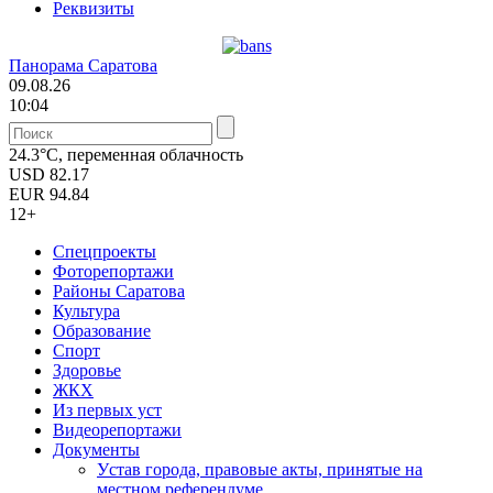
Реквизиты
Панорама Саратова
09.08.26
10:04
24.3°C, переменная облачность
USD
82.17
EUR
94.84
12+
Спецпроекты
Фоторепортажи
Районы Саратова
Культура
Образование
Спорт
Здоровье
ЖКХ
Из пеpвых уст
Видеорепортажи
Документы
Уcтав города, правовые акты, принятые на
местном референдуме