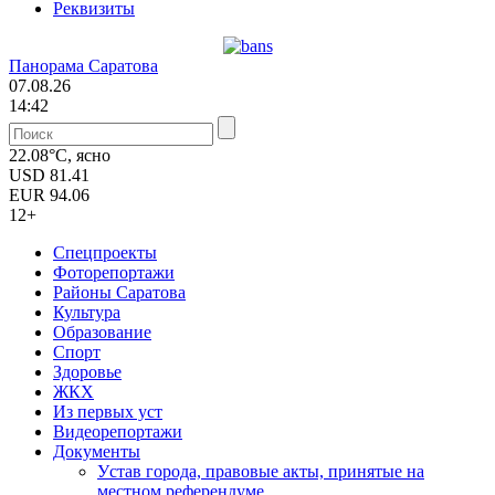
Реквизиты
Панорама Саратова
07.08.26
14:42
22.08°C, ясно
USD
81.41
EUR
94.06
12+
Спецпроекты
Фоторепортажи
Районы Саратова
Культура
Образование
Спорт
Здоровье
ЖКХ
Из пеpвых уст
Видеорепортажи
Документы
Уcтав города, правовые акты, принятые на
местном референдуме