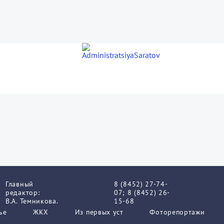
Главный
8 (8452) 27-74-
редактор:
07; 8 (8452) 26-
В.А. Темникова.
15-68
ье
ЖКХ
Из пеpвых уст
Фоторепортажи