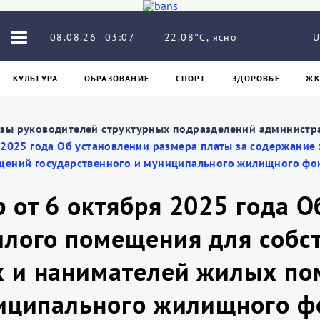
22.08°C, ясно
08.08.26
03:07
U
КУЛЬТУРА
ОБРАЗОВАНИЕ
СПОРТ
ЗДОРОВЬЕ
ЖК
зы руководителей структурных подразделений администр
 2025 года Об установлении размера платы за содержани
щений государственного и муниципального жилищного фо
от 6 октября 2025 года О
илого помещения для собс
х и нанимателей жилых п
ниципального жилищного ф