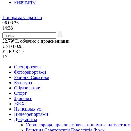
Реквизиты
Панорама Саратова
06.08.26
14:33
22.79°C, облачно с прояснениями
USD
80.93
EUR
93.19
12+
Спецпроекты
Фоторепортажи
Районы Саратова
Культура
Образование
Спорт
Здоровье
ЖКХ
Из пеpвых уст
Видеорепортажи
Документы
Уcтав города, правовые акты, принятые на местно
Решения Саратовской Городской Думы