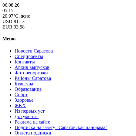
06.08.26
05:15
20.97°C, ясно
USD
81.13
EUR
93.58
Меню
Новости Саратова
Спецпроекты
Контакты
Архив выпусков
Фоторепортажи
Районы Саратова
Культура
Образование
Спорт
Здоровье
ЖКХ
Из пеpвых уст
Документы
Реклама на сайте
Подписка на газету "Саратовская панорама"
Оплата подписки