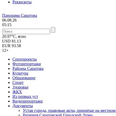
Реквизиты
Панорама Саратова
06.08.26
05:15
20.97°C, ясно
USD
81.13
EUR
93.58
12+
Спецпроекты
Фоторепортажи
Районы Саратова
Культура
Образование
Спорт
Здоровье
ЖКХ
Из пеpвых уст
Видеорепортажи
Документы
Уcтав города, правовые акты, принятые на местно
Решения Саратовской Городской Думы