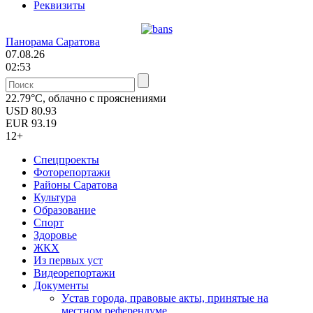
Реквизиты
Панорама Саратова
07.08.26
02:53
22.79°C, облачно с прояснениями
USD
80.93
EUR
93.19
12+
Спецпроекты
Фоторепортажи
Районы Саратова
Культура
Образование
Спорт
Здоровье
ЖКХ
Из пеpвых уст
Видеорепортажи
Документы
Уcтав города, правовые акты, принятые на
местном референдуме