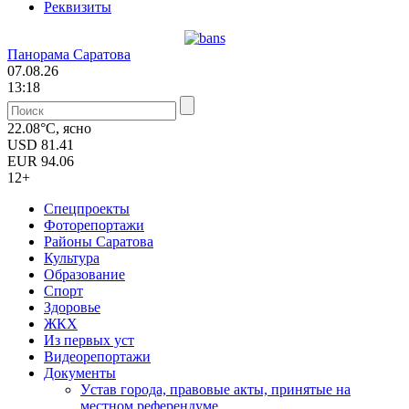
Реквизиты
Панорама Саратова
07.08.26
13:18
22.08°C, ясно
USD
81.41
EUR
94.06
12+
Спецпроекты
Фоторепортажи
Районы Саратова
Культура
Образование
Спорт
Здоровье
ЖКХ
Из пеpвых уст
Видеорепортажи
Документы
Уcтав города, правовые акты, принятые на
местном референдуме