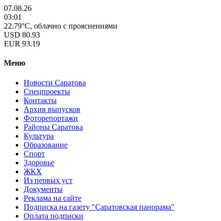
07.08.26
03:01
22.79°C, облачно с прояснениями
USD
80.93
EUR
93.19
Меню
Новости Саратова
Спецпроекты
Контакты
Архив выпусков
Фоторепортажи
Районы Саратова
Культура
Образование
Спорт
Здоровье
ЖКХ
Из пеpвых уст
Документы
Реклама на сайте
Подписка на газету "Саратовская панорама"
Оплата подписки