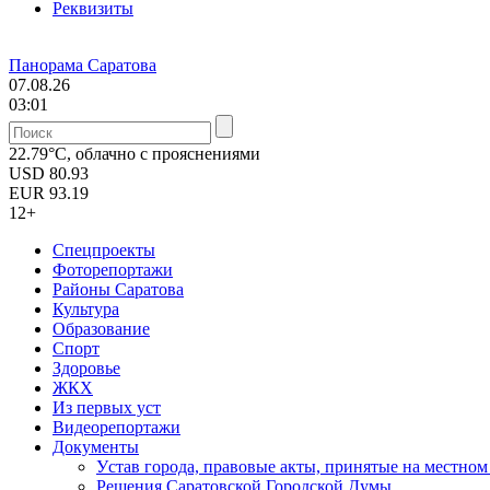
Реквизиты
Панорама Саратова
07.08.26
03:01
22.79°C, облачно с прояснениями
USD
80.93
EUR
93.19
12+
Спецпроекты
Фоторепортажи
Районы Саратова
Культура
Образование
Спорт
Здоровье
ЖКХ
Из пеpвых уст
Видеорепортажи
Документы
Уcтав города, правовые акты, принятые на местно
Решения Саратовской Городской Думы