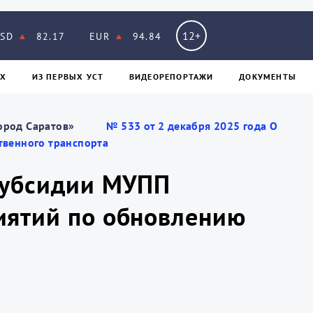
12+
SD
82.17
EUR
94.84
Х
ИЗ ПЕPВЫХ УСТ
ВИДЕОРЕПОРТАЖИ
ДОКУМЕНТЫ
ород Саратов»
№ 533 от 2 декабря 2025 года О
твенного транспорта
 субсидии МУПП
иятий по обновлению