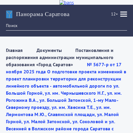
Панорама Саратова
12+
Главная
Документы
Постановления и
распоряжения администрации муниципального
образования «Город Саратов»
№ 5677-р от 17
ноября 2025 года О подготовке проекта изменений в
проект планировки территории для реконструкции
линейного объекта - автомобильной дороги по ул.
Большой Горной, ул. им. Чернышевского Н.Г., ул. им.
Рогожина В.А., ул. Большой Затонской, 1-му Мало-
Северному проезду, ул. им. Хвесина Т.Е., ул. им.
Лермонтова М.Ю., Славянской площади, ул. Малой
Горной, ул. Малой Затонской, ул. Соколовой и ул.
Весенней в Волжском районе города Саратова с