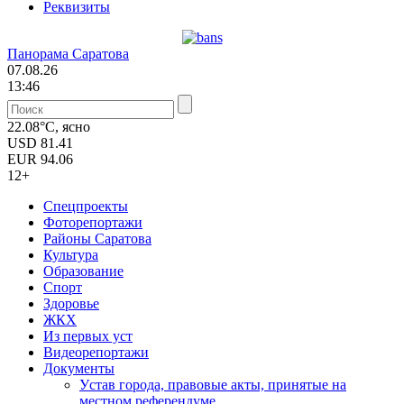
Реквизиты
Панорама Саратова
07.08.26
13:46
22.08°C, ясно
USD
81.41
EUR
94.06
12+
Спецпроекты
Фоторепортажи
Районы Саратова
Культура
Образование
Спорт
Здоровье
ЖКХ
Из пеpвых уст
Видеорепортажи
Документы
Уcтав города, правовые акты, принятые на
местном референдуме