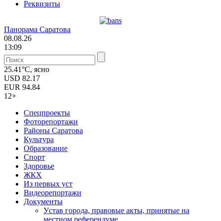
Реквизиты
Панорама Саратова
08.08.26
13:09
25.41°C, ясно
USD
82.17
EUR
94.84
12+
Спецпроекты
Фоторепортажи
Районы Саратова
Культура
Образование
Спорт
Здоровье
ЖКХ
Из пеpвых уст
Видеорепортажи
Документы
Уcтав города, правовые акты, принятые на
местном референдуме