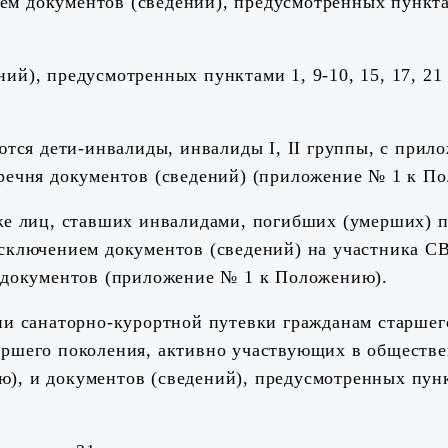
м документов (сведений), предусмотренных пунктами
ий), предусмотренных пунктами 1, 9-10, 15, 17, 2
еются дети-инвалиды, инвалиды I, II группы, с прил
еречня документов (сведений) (приложение № 1 к П
кже лиц, ставших инвалидами, погибших (умерших) 
сключением документов (сведений) на участника СВ
я документов (приложение № 1 к Положению).
нии санаторно-курортной путевки гражданам старшег
таршего поколения, активно участвующих в обществ
), и документов (сведений), предусмотренных пункт