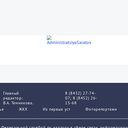
Главный
8 (8452) 27-74-
редактор:
07; 8 (8452) 26-
В.А. Темникова.
15-68
ье
ЖКХ
Из пеpвых уст
Фоторепортажи
о Федеральной службой по надзору в сфере связи, информацио