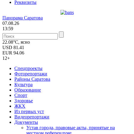
Реквизиты
Панорама Саратова
07.08.26
13:59
22.08°C, ясно
USD
81.41
EUR
94.06
12+
Спецпроекты
Фоторепортажи
Районы Саратова
Культура
Образование
Спорт
Здоровье
ЖКХ
Из пеpвых уст
Видеорепортажи
Документы
Уcтав города, правовые акты, принятые на
местном референдуме