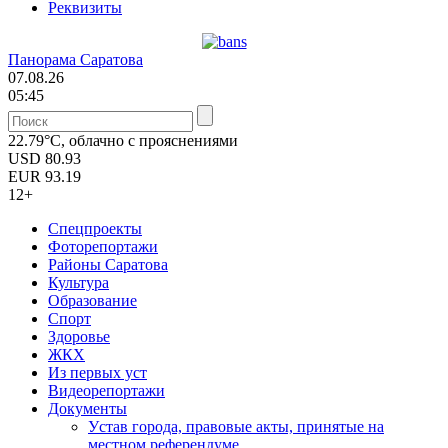
Реквизиты
Панорама Саратова
07.08.26
05:45
22.79°C, облачно с прояснениями
USD
80.93
EUR
93.19
12+
Спецпроекты
Фоторепортажи
Районы Саратова
Культура
Образование
Спорт
Здоровье
ЖКХ
Из пеpвых уст
Видеорепортажи
Документы
Уcтав города, правовые акты, принятые на
местном референдуме