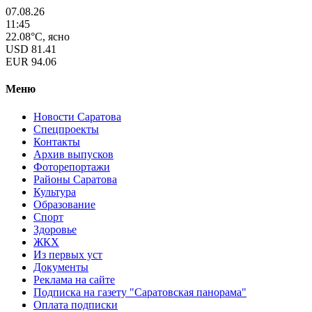
07.08.26
11:45
22.08°C, ясно
USD
81.41
EUR
94.06
Меню
Новости Саратова
Спецпроекты
Контакты
Архив выпусков
Фоторепортажи
Районы Саратова
Культура
Образование
Спорт
Здоровье
ЖКХ
Из пеpвых уст
Документы
Реклама на сайте
Подписка на газету "Саратовская панорама"
Оплата подписки