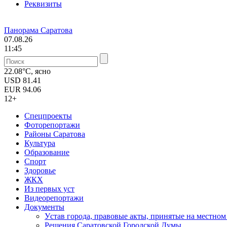
Реквизиты
Панорама Саратова
07.08.26
11:45
22.08°C, ясно
USD
81.41
EUR
94.06
12+
Спецпроекты
Фоторепортажи
Районы Саратова
Культура
Образование
Спорт
Здоровье
ЖКХ
Из пеpвых уст
Видеорепортажи
Документы
Уcтав города, правовые акты, принятые на местно
Решения Саратовской Городской Думы