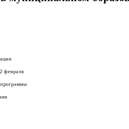
рации
2 февраля
 программы
нии