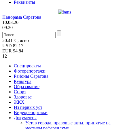
Реквизиты
Панорама Саратова
10.08.26
09:20
20.41°C, ясно
USD
82.17
EUR
94.84
12+
Спецпроекты
Фоторепортажи
Районы Саратова
Культура
Образование
Спорт
Здоровье
ЖКХ
Из пеpвых уст
Видеорепортажи
Документы
Уcтав города, правовые акты, принятые на
местном референдуме