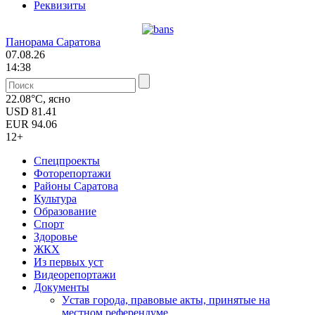
Реквизиты
Панорама Саратова
07.08.26
14:38
22.08°C, ясно
USD
81.41
EUR
94.06
12+
Спецпроекты
Фоторепортажи
Районы Саратова
Культура
Образование
Спорт
Здоровье
ЖКХ
Из пеpвых уст
Видеорепортажи
Документы
Уcтав города, правовые акты, принятые на
местном референдуме