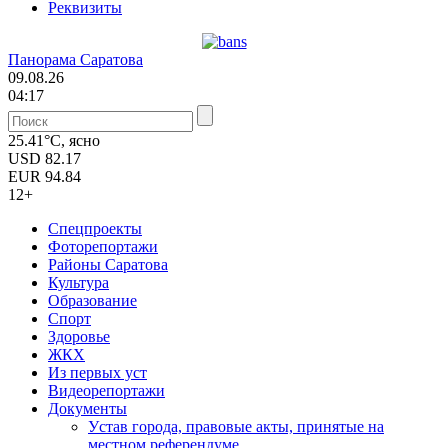
Реквизиты
Панорама Саратова
09.08.26
04:17
25.41°C, ясно
USD
82.17
EUR
94.84
12+
Спецпроекты
Фоторепортажи
Районы Саратова
Культура
Образование
Спорт
Здоровье
ЖКХ
Из пеpвых уст
Видеорепортажи
Документы
Уcтав города, правовые акты, принятые на
местном референдуме