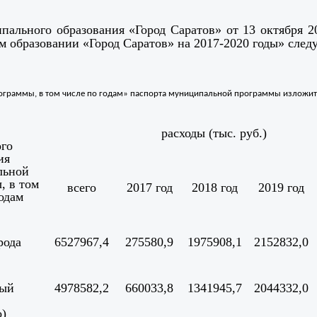
пального образования «Город Саратов» от 13 октября
 образовании «Город Саратов» на 2017-2020 годы» сле
граммы, в том числе по годам» паспорта муниципальной программы изложить
расходы (тыс. руб.)
го
ия
льной
, в том
всего
2017 год
2018 год
2019 год
одам
рода
6527967,4
275580,9
1975908,1
2152832,0
ный
4978582,2
660033,8
1341945,7
2044332,0
о)