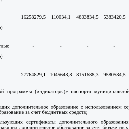
16258279,5
110034,1
4833834,5
5383420,5
о)
тные
-
-
-
-
о)
27764829,1
1045648,8
8151688,3
9580584,5
ой программы (индикаторы)» паспорта муниципальной
ающих дополнительное образование с использованием с
разование за счет бюджетных средств;
ользующих сертификаты дополнительного образования
чающих дополнительное образование за счет бюджетных 