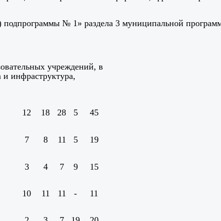
) подпрограммы № 1» раздела 3 муниципальной програм
овательных учреждений, в
а и инфраструктура,
12
18
28
5
45
7
8
11
5
19
3
4
7
9
15
10
11
11
-
11
2
3
7
19
20